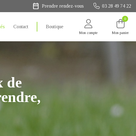
date_range
Prendre rendez-vous
03 28 49 74 22
0
tés
Contact
Boutique
Mon compte
Mon panier
x de
rendre,