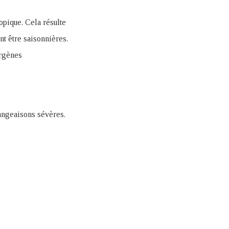
opique. Cela résulte
t être saisonnières.
ergènes
mangeaisons sévères.