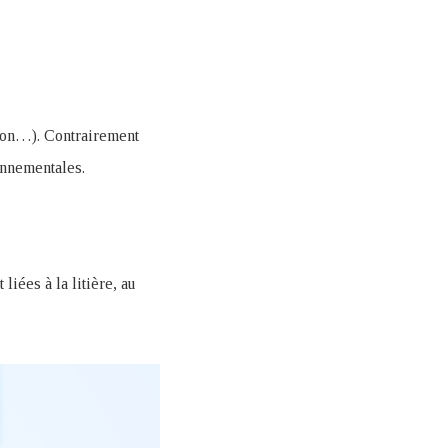
isson…). Contrairement
onnementales.
iées à la litière, au