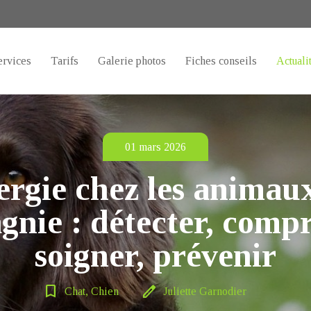
ervices
Tarifs
Galerie photos
Fiches conseils
Actuali
01 mars 2026
ergie chez les animau
nie : détecter, comp
soigner, prévenir
bookmark_border
edit
Chat, Chien
Juliette Garnodier