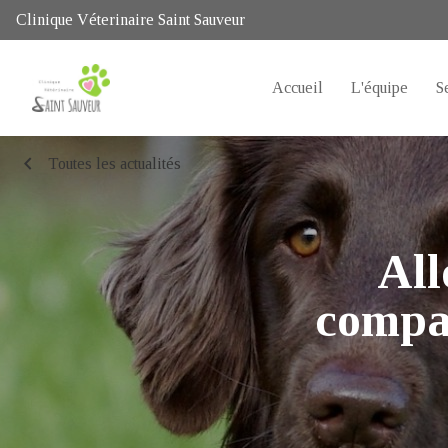
Clinique Véterinaire Saint Sauveur
Accueil
L'équipe
S
chevron_left
Toutes les actualités
All
compag