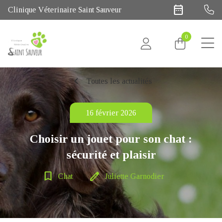
date_range
Clinique Véterinaire Saint Sauveur
0
chevron_left
Toutes les actualités
16 février 2026
Choisir un jouet pour son chat :
sécurité et plaisir
bookmark_border
edit
Chat
Juliette Garnodier