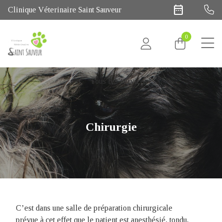
date_range
Clinique Véterinaire Saint Sauveur
0
chevron_left
Tous les services
Chirurgie
C’est dans une salle de préparation chirurgicale
prévue à cet effet que le patient est anesthésié, tondu,