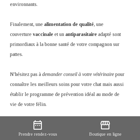
environnants.
Finalement, une
alimentation
de
qualité
, une
couverture
vaccinale
et un
antiparasitaire
adapté sont
primordiaux à la bonne santé de votre compagnon sur
pattes.
N'hésitez pas à
demander conseil à votre vétérinaire
pour
connaître les meilleurs soins pour votre chat mais aussi
établir le programme de prévention idéal au mode de
vie de votre félin.
date_range
storefront
Retrouvez également sur
ClubVET
Shop
,
tout pour
prendre soin de votre chat
.
Prendre
rendez-vous
Boutique
en ligne