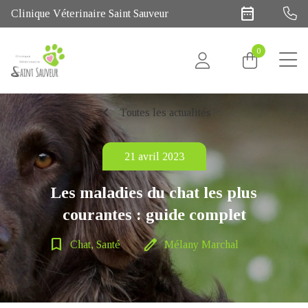
date_range
Clinique Véterinaire Saint Sauveur
0
chevron_left
Toutes les actualités
21 avril 2023
Les maladies du chat les plus
courantes : guide complet
bookmark_border
edit
Chat, Santé
Mélany Marchal