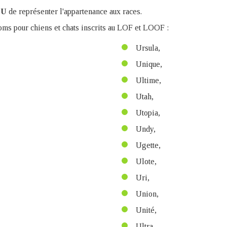
u
U
de représenter l'appartenance aux races.
oms pour chiens et chats inscrits au LOF et LOOF :
Ursula,
Unique,
Ultime,
Utah,
Utopia,
Undy,
Ugette,
Ulote,
Uri,
Union,
Unité,
Ultra,