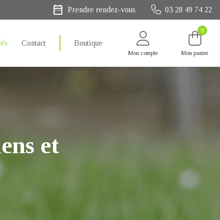
date_range
Prendre rendez-vous
03 28 49 74 22
0
tés
Contact
Boutique
Mon compte
Mon panier
ens et