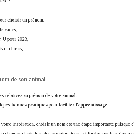
icle :
our choisir un prénom,
 de
races
,
en
U
pour 2023,
s et chiens,
énom de son animal
es relatives au prénom de votre animal.
elques
bonnes
pratiques
pour
faciliter
l'apprentissage
.
 votre inspiration, choisir un nom est une étape importante puisque c'
 de changer d'avis lors des premiers jours, si finalement le prénom ne