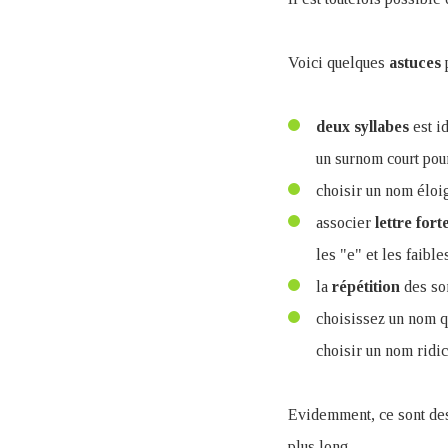
Voici quelques
astuces
p
deux
syllabes
est i
un surnom court pou
choisir un nom éloi
associer
lettre
fort
les "e" et les faibl
la
répétition
des son
choisissez un nom qu
choisir un nom ridic
Evidemment, ce sont des 
plus long.