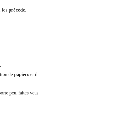
i les
précède
.
.
stion de
papiers
et il
orte peu, faites vous