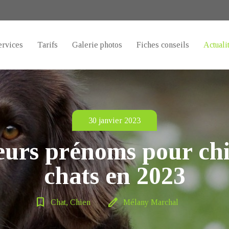
ervices
Tarifs
Galerie photos
Fiches conseils
Actuali
30 janvier 2023
eurs prénoms pour chi
chats en 2023
bookmark_border
edit
Chat, Chien
Mélany Marchal