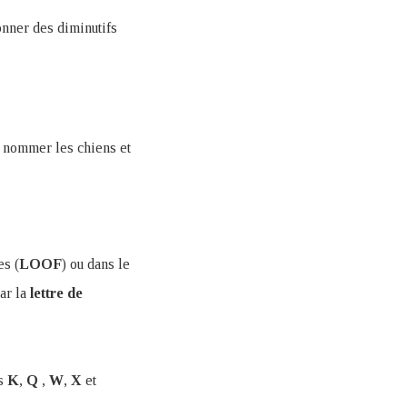
onner des diminutifs
 nommer les chiens et
es (
LOOF
) ou dans le
ar la
lettre
de
es
K
,
Q
,
W
,
X
et