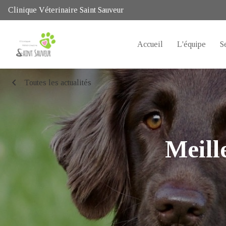
Clinique Véterinaire Saint Sauveur
Accueil
L'équipe
S
chevron_left
Toutes les actualités
Meill