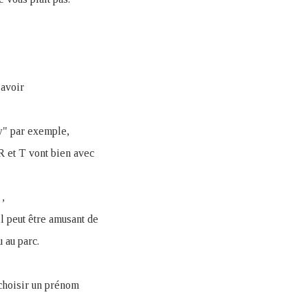
 avoir
y" par exemple,
R et T vont bien avec
 ,
l peut être amusant de
 au parc.
 choisir un prénom