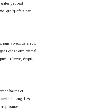
rasites peuvent
me, quelquefois par
on, puis vivent dans son
gies chez votre animal.
puces (fièvre, éruption
erbes hautes et
ourrir de sang. Les
 piroplasmose