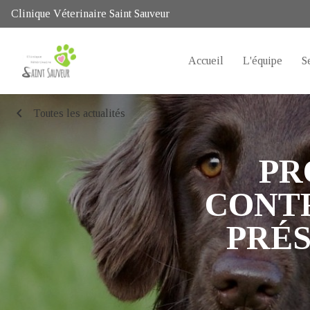
Clinique Véterinaire Saint Sauveur
Accueil
L'équipe
S
chevron_left
Toutes les actualités
PR
CONTR
PRÉS