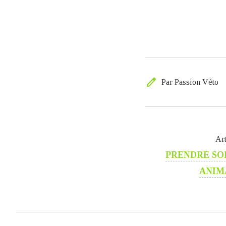
edit
Par Passion Véto
Art
PRENDRE SO
ANIM