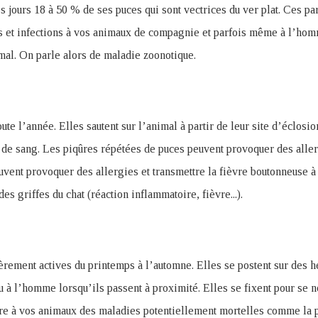
es jours 18 à 50 % de ses puces qui sont vectrices du ver plat. Ces pa
s et infections à vos animaux de compagnie et parfois même à l’hom
imal. On parle alors de maladie zoonotique.
ute l’année. Elles sautent sur l’animal à partir de leur site d’éclosi
 de sang. Les piqûres répétées de puces peuvent provoquer des aller
ent provoquer des allergies et transmettre la fièvre boutonneuse à 
 des griffes du chat (réaction inflammatoire, fièvre...).
ièrement actives du printemps à l’automne. Elles se postent sur des h
u à l’homme lorsqu’ils passent à proximité. Elles se fixent pour se n
tre à vos animaux des maladies potentiellement mortelles comme la