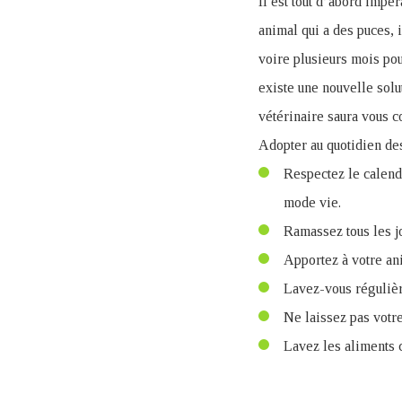
Il est tout d’abord impér
animal qui a des puces, i
voire plusieurs mois po
existe une nouvelle solut
vétérinaire saura vous co
Adopter au quotidien de
Respectez le calendr
mode vie.
Ramassez tous les jo
Apportez à votre ani
Lavez-vous réguliè
Ne laissez pas votr
Lavez les aliments c