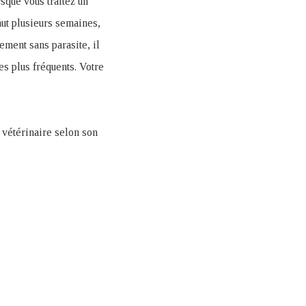
rsque vous traitez un
aut plusieurs semaines,
ment sans parasite, il
es plus fréquents. Votre
 vétérinaire selon son