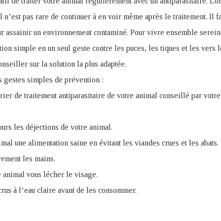
atif de traiter votre animal régulièrement avec un antiparasitaire. Lo
l n’est pas rare de continuer à en voir même après le traitement. Il f
ur assainir un environnement contaminé. Pour vivre ensemble sereine
ion simple en un seul geste contre les puces, les tiques et les vers l
nseiller sur la solution la plus adaptée.
s gestes simples de prévention :
ier de traitement antiparasitaire de votre animal conseillé par votre
urs les déjections de votre animal.
mal une alimentation saine en évitant les viandes crues et les abats.
rement les mains.
e animal vous lécher le visage.
rus à l‘eau claire avant de les consommer.