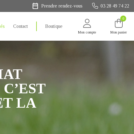
date_range
Prendre rendez-vous
03 28 49 74 22
0
tés
Contact
Boutique
Mon compte
Mon panier
HAT
 C’EST
ET LA