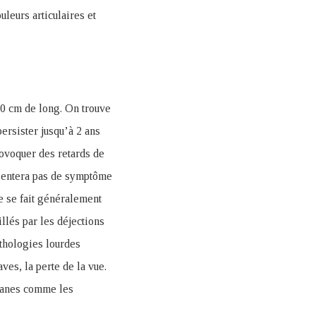
uleurs articulaires et
 20 cm de long. On trouve
ersister jusqu’à 2 ans
ovoquer des retards de
ésentera pas de symptôme
 se fait généralement
llés par les déjections
athologies lourdes
es, la perte de la vue.
rganes comme les