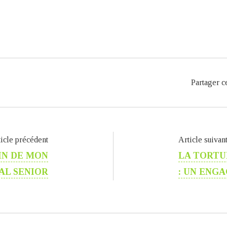
Partager ce
icle précédent
Article suivan
IN DE MON
LA TORTU
AL SENIOR
: UN ENG