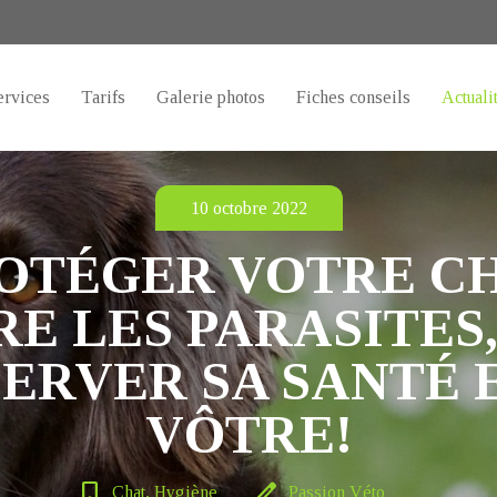
ervices
Tarifs
Galerie photos
Fiches conseils
Actuali
10 octobre 2022
OTÉGER VOTRE C
E LES PARASITES,
ERVER SA SANTÉ 
VÔTRE!
bookmark_border
edit
Chat, Hygiène
Passion Véto