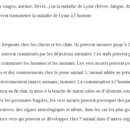
 rouges, anémie, fièvre...) ou la maladie de Lyme (fièvre, fatigue, do
peuvent transmettre la maladie de Lyme à l’homme.
s fréquents chez les chiens et les chats. Ils peuvent mesurer jusqu’à
, souvent contaminés par les déjections animales. Ces œufs peuvent p
 contaminer les hommes et les animaux. Les vers ascaris peuvent pr
es et des vomissements chez le jeune animal. L’animal adulte ne pr
environnement (autres animaux, homme). La contamination à l’homme
hien ou du chat, la mise à la bouche de mains sales ou d’aliments soui
hez les personnes fragiles, les vers ascaris peuvent provoquer des p
tives, des signes neurologiques et même, dans les cas les plus grav
utres vers qui peuvent se développer chez l’animal dans d’autres o