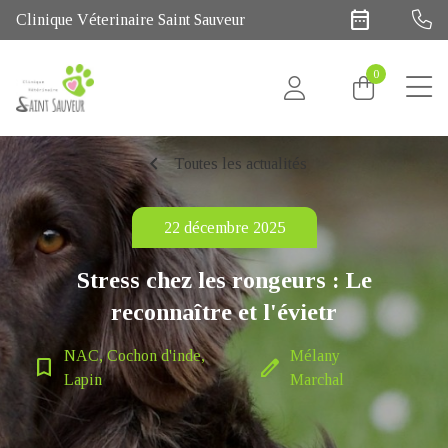
date_range
Clinique Véterinaire Saint Sauveur
0
chevron_left
Toutes les actualités
22 décembre 2025
Stress chez les rongeurs : Le
reconnaître et l'évietr
NAC, Cochon d'inde,
Mélany
bookmark_border
edit
Lapin
Marchal