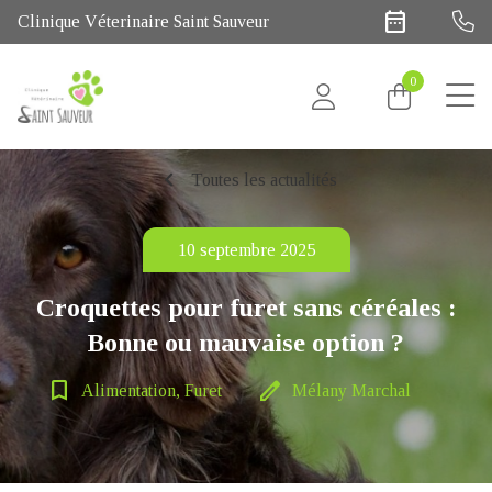
date_range
Clinique Véterinaire Saint Sauveur
0
chevron_left
Toutes les actualités
10 septembre 2025
Croquettes pour furet sans céréales :
Bonne ou mauvaise option ?
bookmark_border
edit
Alimentation, Furet
Mélany Marchal