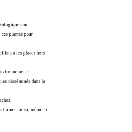
rologiques
ou
r ces plantes pour
illant à les placer hors
’environnement :
iques disséminés dans la
aches.
es formes, ainsi, même si