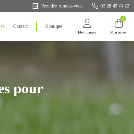
date_range
Prendre rendez-vous
03 28 49 74 22
0
tés
Contact
Boutique
Mon compte
Mon panier
ues pour