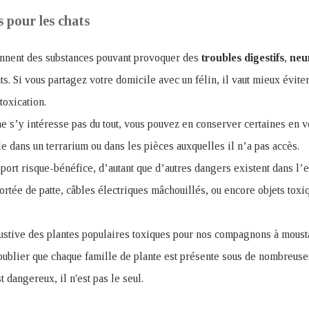
s pour les chats
ennent des substances pouvant provoquer des
troubles
digestifs
,
neu
ts. Si vous partagez votre domicile avec un félin, il vaut mieux évite
toxication.
ne s’y intéresse pas du tout, vous pouvez en conserver certaines en ve
e dans un terrarium ou dans les pièces auxquelles il n’a pas accès.
apport risque-bénéfice, d’autant que d’autres dangers existent dans l
rtée de patte, câbles électriques mâchouillés, ou encore objets tox
austive des plantes populaires toxiques pour nos compagnons à moust
s oublier que chaque famille de plante est présente sous de nombreus
 dangereux, il n'est pas le seul.