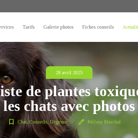
ervices
Tarifs
Galerie photos
Fiches conseils
Actuali
28 avril 2025
iste de ​plantes toxiq
les chats avec photos
bookmark_border
edit
Chat, Conseils, Urgence
Mélany Marchal