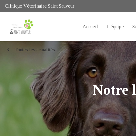
Clinique Véterinaire Saint Sauveur
Accueil
L'équipe
S
chevron_left
Toutes les actualités
Notre l