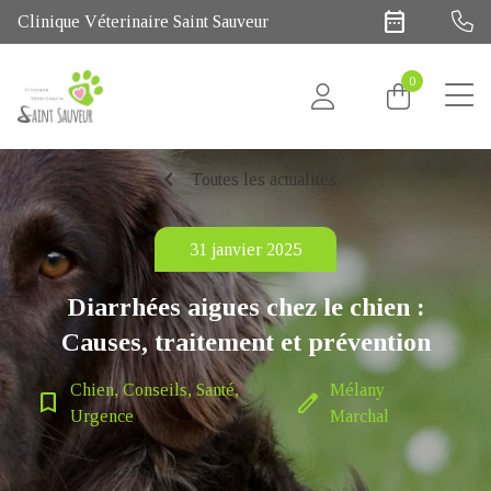
date_range
Clinique Véterinaire Saint Sauveur
0
chevron_left
Toutes les actualités
31 janvier 2025
Diarrhées aigues chez le chien :
Causes, traitement et prévention
Chien, Conseils, Santé,
Mélany
bookmark_border
edit
Urgence
Marchal