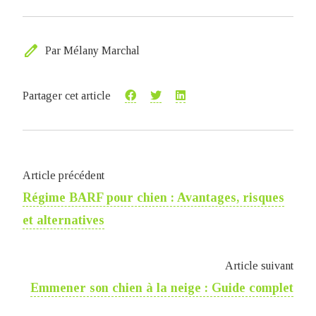
edit
Par Mélany Marchal
Partager cet article
Article précédent
Régime BARF pour chien : Avantages, risques
et alternatives
Article suivant
Emmener son chien à la neige​ : Guide complet