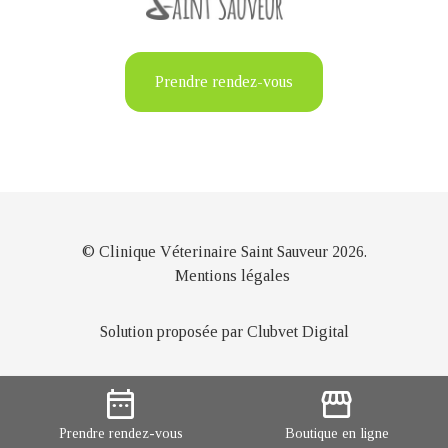
Prendre rendez-vous
© Clinique Véterinaire Saint Sauveur 2026.
Mentions légales
Solution proposée par Clubvet Digital
date_range
storefront
Prendre
rendez-vous
Boutique
en ligne