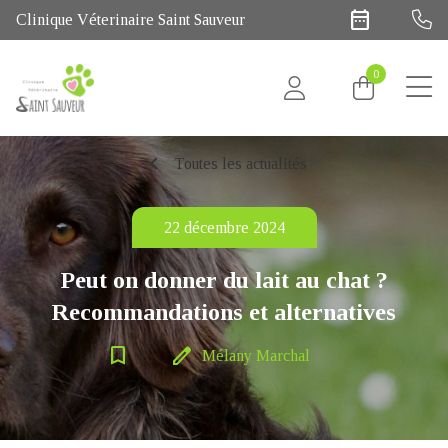
date_range
Clinique Véterinaire Saint Sauveur
0
chevron_left
Toutes les actualités
22 décembre 2024
Peut on donner du lait au chat ?
Recommandations et alternatives
bookmark_border
edit
Mélany Marchal