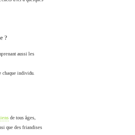
e ?
prenant aussi les
 chaque individu.
hiens
de tous âges,
nsi que des friandises