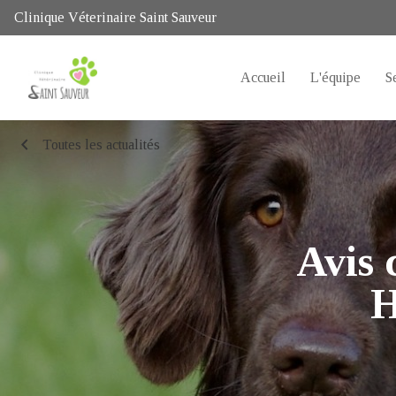
Clinique Véterinaire Saint Sauveur
Accueil
L'équipe
S
chevron_left
Toutes les actualités
Avis 
H