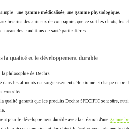
 simple : une
gamme
médicalisée
, une
gamme
physiologique
.
aux besoins des animaux de compagnie, que ce soit les chiots, les c
 ou ayant des conditions de santé particulières.
 la qualité et le développement durable
e la philosophie de Dechra.
sé dans les aliments est soigneusement sélectionné et chaque étape 
nt contrôlée.
 qualité garantit que les produits Dechra SPECIFIC sont sûrs, nutrit
ie.
nt pour le développement durable avec la création d'une
gamme bi
n de fournisseur engagés, et des objectifs écologiques tels que le 0 d