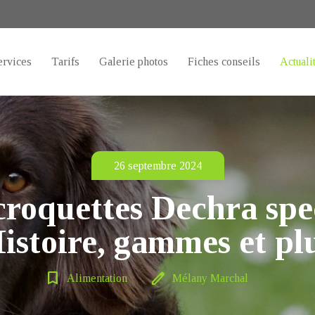
ervices
Tarifs
Galerie photos
Fiches conseils
Actuali
26 septembre 2024
croquettes Dechra spec
istoire, gammes et pl
bookmark_border
edit
Alimentation
Mélany Marchal