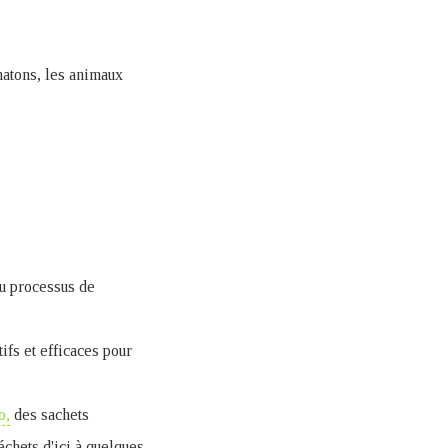
hatons, les animaux
du processus de
ifs et efficaces pour
o,
des sachets
échets d'ici à quelques