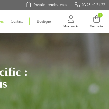
date_range
Prendre rendez-vous
03 28 49 74 22
0
tés
Contact
Boutique
Mon compte
Mon panier
ific :
us