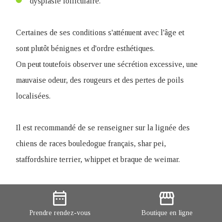
dysplasie folliculaire.
Certaines de ses conditions s'atténuent avec l'âge et
sont plutôt bénignes et d'ordre esthétiques.
On peut toutefois observer une sécrétion excessive, une
mauvaise odeur, des rougeurs et des pertes de poils
localisées.
Il est recommandé de se renseigner sur la lignée des
chiens de races bouledogue français, shar pei,
staffordshire terrier, whippet et braque de weimar.
10 - Masses
date_range
storefront
Prendre
rendez-vous
Boutique
en ligne
Plusieurs types de masses peuvent apparaître sur la