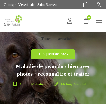
date_range
Clinique Véterinaire Saint Sauveur
0
chevron_left
Toutes les actualités
11 septembre 2023
Maladie de peau du chien avec
photos : reconnaître et traiter
bookmark_border
edit
Chien, Maladies
Mélany Marchal