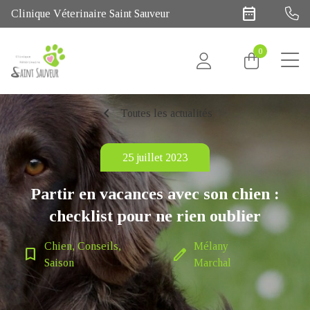
date_range
Clinique Véterinaire Saint Sauveur
0
chevron_left
Toutes les actualités
25 juillet 2023
Partir en vacances avec son chien :
checklist pour ne rien oublier
Chien, Conseils,
Mélany
bookmark_border
edit
Saison
Marchal